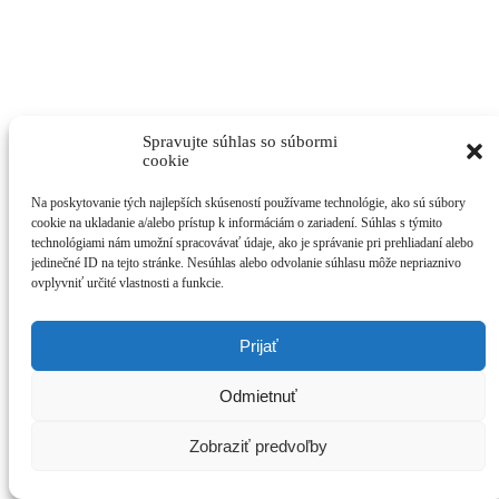
Spravujte súhlas so súbormi
cookie
Na poskytovanie tých najlepších skúseností používame technológie, ako sú súbory
cookie na ukladanie a/alebo prístup k informáciám o zariadení. Súhlas s týmito
technológiami nám umožní spracovávať údaje, ako je správanie pri prehliadaní alebo
jedinečné ID na tejto stránke. Nesúhlas alebo odvolanie súhlasu môže nepriaznivo
ovplyvniť určité vlastnosti a funkcie.
Prijať
Odmietnuť
Zobraziť predvoľby